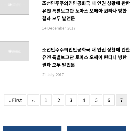
조선민주주의인민공화국 내 인권 상황에 관한
유엔 특별보고관 토마스 오헤아 퀸타나 방한
결과 모두 발언문
14 December 2017
조선민주주의인민공화국 내 인권 상황에 관한
유엔 특별보고관 토마스 오헤아 퀸타나 방한
결과 모두 발언문
21 July 2017
First
« First
이
‹‹
Page
1
Page
2
Page
3
Page
4
Page
5
Page
6
현
7
페
page
전
재
이
페
페
지
이
이
지
지
지