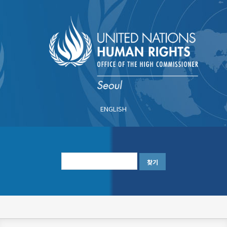
주
요
콘
텐
츠
로
건
너
ENGLISH
뛰
기
한
글