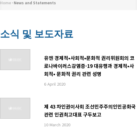
메
Home
-
News and Statements
이
뉴
동
경
소식 및 보도자료
로
유엔 경제적•사회적•문화적 권리위원회의 코
로나바이러스감염증-19 대유행과 경제적•사
회적• 문화적 권리 관련 성명
6 April 2020
제 43 차인권이사회 조선민주주의인민공화국
관련 인권최고대표 구두보고
10 March 2020